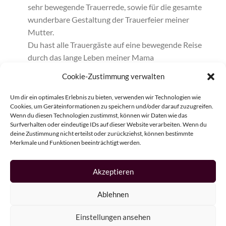
sehr bewegende Trauerrede, sowie für die gesamte
wunderbare Gestaltung der Trauerfeier meiner
Mutter.
Du hast alle Trauergäste auf eine bewegende Reise
durch das lange Leben meiner Mama
mitgenommen, wobei sie uns allen nochmal ganz
Cookie-Zustimmung verwalten
nah war und sich jeder wiederfinden, erinnern und
Abschied nehmen konnte.
Um dir ein optimales Erlebnis zu bieten, verwenden wir Technologien wie
Cookies, um Geräteinformationen zu speichern und/oder darauf zuzugreifen.
Dein Gesang am Grab war wunderschön, lieben
Wenn du diesen Technologien zustimmst, können wir Daten wie das
Dank dafür.
Surfverhalten oder eindeutige IDs auf dieser Website verarbeiten. Wenn du
Alle Trauergäste lobten Deine einfühlsame und
deine Zustimmung nicht erteilst oder zurückziehst, können bestimmte
Merkmale und Funktionen beeinträchtigt werden.
liebevolle Gestaltung, dem schließe ich mich voll
und ganz an und werde Dich sehr gerne
weiterempfehlen.
Akzeptieren
Ablehnen
Herzliche Grüße und alles Gute für Dich
Melina
Einstellungen ansehen