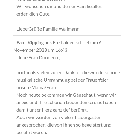
Wir wünschen dir und deiner Familie alles
erdenklich Gute.
Liebe Grüße Familie Wallmann
Diese
...
Fam. Kipping
aus
Freihalden
schrieb am
6.
Metabox
November 2023
um
16:43
ein-/ausb
Liebe Frau Donderer,
nochmals vielen vielen Dank für die wunderschöne
musikalische Umrahmung bei der Trauerfeier
unsere Mama/Frau.
Noch heute bekommen wir Gänsehaut, wenn wir
an Sie und Ihre schönen Lieder denken, sie haben
damit unser Herz ganz tief berührt.
Auch wir wurden von vielen Trauergästen
angesprochen, die von Ihnen so begeistert und
berührt waren.