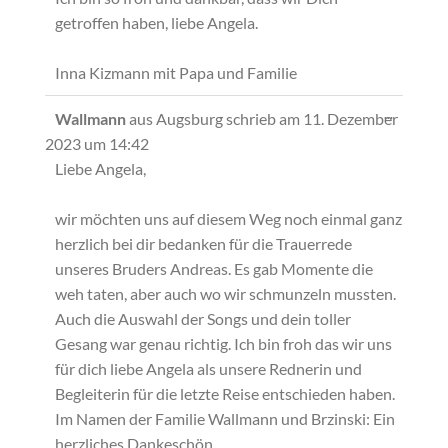
getroffen haben, liebe Angela.
Inna Kizmann mit Papa und Familie
Diese
...
Wallmann
aus
Augsburg
schrieb am
11. Dezember
Metabox
2023
um
14:42
ein-/ausb
Liebe Angela,
wir möchten uns auf diesem Weg noch einmal ganz
herzlich bei dir bedanken für die Trauerrede
unseres Bruders Andreas. Es gab Momente die
weh taten, aber auch wo wir schmunzeln mussten.
Auch die Auswahl der Songs und dein toller
Gesang war genau richtig. Ich bin froh das wir uns
für dich liebe Angela als unsere Rednerin und
Begleiterin für die letzte Reise entschieden haben.
Im Namen der Familie Wallmann und Brzinski: Ein
herzliches Dankeschön.