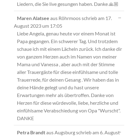
Liedern, die Sie live gesungen haben. Danke 🙏🏼
Diese
...
Maren Alatsee
aus
Röhrmoos
schrieb am
17.
Metabox
August 2023
um
17:05
ein-/ausb
Liebe Angela, genau heute vor einem Monat ist
Papa gegangen. Ein schwerer Tag. Und trotzdem
schaue ich mit einem Lächeln zurück. Ich danke dir
von ganzem Herzen auch im Namen von meiner
Mama und Vanessa , aber auch mit der Stimme
aller Trauergäste für diese einfühlsame und tolle
Trauerrede, für deinen Gesang . Wir haben das in
deine Hände gelegt und du hast unsere
Erwartungen mehr als übertroffen. Danke von
Herzen für diese würdevolle, liebe, herzliche und
einfühlsame Verabschiedung von Opa "Wurscht".
DANKE
Diese
...
Petra Brandt
aus
Augsburg
schrieb am
6. August
Metabox