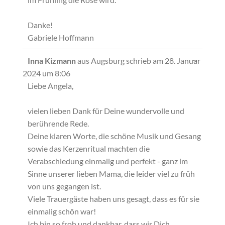
Danke!
Gabriele Hoffmann
Diese
...
Inna Kizmann
aus
Augsburg
schrieb am
28. Januar
Metabox
2024
um
8:06
ein-/ausb
Liebe Angela,
vielen lieben Dank für Deine wundervolle und
berührende Rede.
Deine klaren Worte, die schöne Musik und Gesang
sowie das Kerzenritual machten die
Verabschiedung einmalig und perfekt - ganz im
Sinne unserer lieben Mama, die leider viel zu früh
von uns gegangen ist.
Viele Trauergäste haben uns gesagt, dass es für sie
einmalig schön war!
Ich bin so froh und dankbar, dass wir Dich