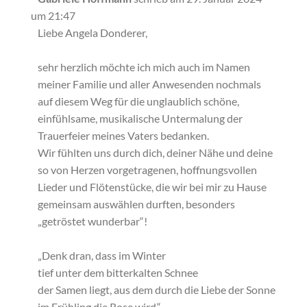
Metabox
um
21:47
ein-/ausb
Liebe Angela Donderer,
sehr herzlich möchte ich mich auch im Namen
meiner Familie und aller Anwesenden nochmals
auf diesem Weg für die unglaublich schöne,
einfühlsame, musikalische Untermalung der
Trauerfeier meines Vaters bedanken.
Wir fühlten uns durch dich, deiner Nähe und deine
so von Herzen vorgetragenen, hoffnungsvollen
Lieder und Flötenstücke, die wir bei mir zu Hause
gemeinsam auswählen durften, besonders
„getröstet wunderbar“!
„Denk dran, dass im Winter
tief unter dem bitterkalten Schnee
der Samen liegt, aus dem durch die Liebe der Sonne
im Frühling die Rose wird.“