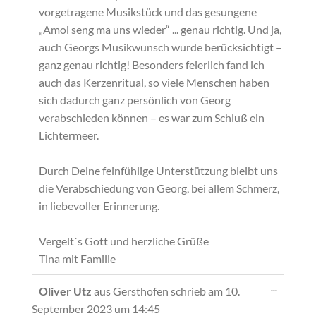
vorgetragene Musikstück und das gesungene
„Amoi seng ma uns wieder“ ... genau richtig. Und ja,
auch Georgs Musikwunsch wurde berücksichtigt –
ganz genau richtig! Besonders feierlich fand ich
auch das Kerzenritual, so viele Menschen haben
sich dadurch ganz persönlich von Georg
verabschieden können – es war zum Schluß ein
Lichtermeer.
Durch Deine feinfühlige Unterstützung bleibt uns
die Verabschiedung von Georg, bei allem Schmerz,
in liebevoller Erinnerung.
Vergelt´s Gott und herzliche Grüße
Tina mit Familie
Diese
...
Oliver Utz
aus
Gersthofen
schrieb am
10.
Metabox
September 2023
um
14:45
ein-/ausb