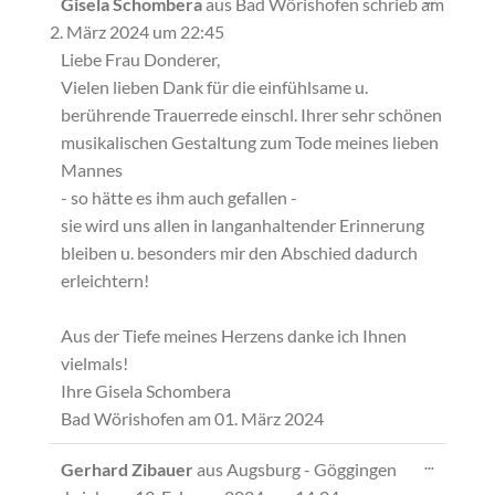
Gisela Schombera
aus
Bad Wörishofen
schrieb am
Metabox
2. März 2024
um
22:45
ein-/ausb
Liebe Frau Donderer,
Vielen lieben Dank für die einfühlsame u.
berührende Trauerrede einschl. Ihrer sehr schönen
musikalischen Gestaltung zum Tode meines lieben
Mannes
- so hätte es ihm auch gefallen -
sie wird uns allen in langanhaltender Erinnerung
bleiben u. besonders mir den Abschied dadurch
erleichtern!
Aus der Tiefe meines Herzens danke ich Ihnen
vielmals!
Ihre Gisela Schombera
Bad Wörishofen am 01. März 2024
Diese
...
Gerhard Zibauer
aus
Augsburg - Göggingen
Metabox