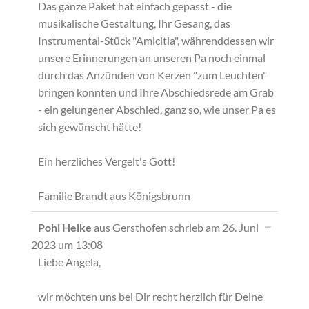
Das ganze Paket hat einfach gepasst - die
musikalische Gestaltung, Ihr Gesang, das
Instrumental-Stück "Amicitia", währenddessen wir
unsere Erinnerungen an unseren Pa noch einmal
durch das Anzünden von Kerzen "zum Leuchten"
bringen konnten und Ihre Abschiedsrede am Grab
- ein gelungener Abschied, ganz so, wie unser Pa es
sich gewünscht hätte!
Ein herzliches Vergelt's Gott!
Familie Brandt aus Königsbrunn
Diese
...
Pohl Heike
aus
Gersthofen
schrieb am
26. Juni
Metabox
2023
um
13:08
ein-/ausb
Liebe Angela,
wir möchten uns bei Dir recht herzlich für Deine