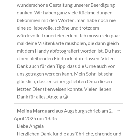
wunderschöne Gestaltung unserer Beerdigung
danken. Wir haben ganz viele Rückmeldungen
bekommen mit den Worten, man habe noch nie
eine so liebevolle, schöne und trotzdem
würdevolle Trauerfeier erlebt. Ich musste ein paar
mal deine Visitenkarte rausholen, die dann gleich
mit dem Handy abfotografiert worden ist. Du hast
einen bleibenden Eindruck hinterlassen. Vielen
Dank auch für den Tipp, dass die Urne auch von
uns getragen werden kann. Mein Sohn ist sehr
glücklich, dass er seiner geliebten Oma diesen
letzten Dienst erweisen konnte. Vielen lieben
Dank für alles, Angela 😘
Diese
...
Melina Marquard
aus
Augsburg
schrieb am
2.
Metabox
April 2025
um
18:35
ein-/ausb
Liebe Angela
Herzlichen Dank für die ausführliche, ehrende und