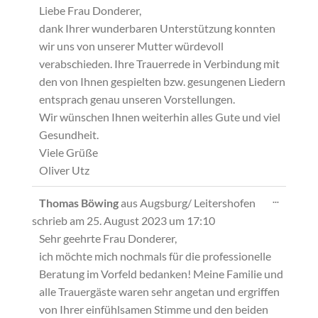
Liebe Frau Donderer,
dank Ihrer wunderbaren Unterstützung konnten
wir uns von unserer Mutter würdevoll
verabschieden. Ihre Trauerrede in Verbindung mit
den von Ihnen gespielten bzw. gesungenen Liedern
entsprach genau unseren Vorstellungen.
Wir wünschen Ihnen weiterhin alles Gute und viel
Gesundheit.
Viele Grüße
Oliver Utz
Diese
...
Thomas Böwing
aus
Augsburg/ Leitershofen
Metabox
schrieb am
25. August 2023
um
17:10
ein-/ausb
Sehr geehrte Frau Donderer,
ich möchte mich nochmals für die professionelle
Beratung im Vorfeld bedanken! Meine Familie und
alle Trauergäste waren sehr angetan und ergriffen
von Ihrer einfühlsamen Stimme und den beiden