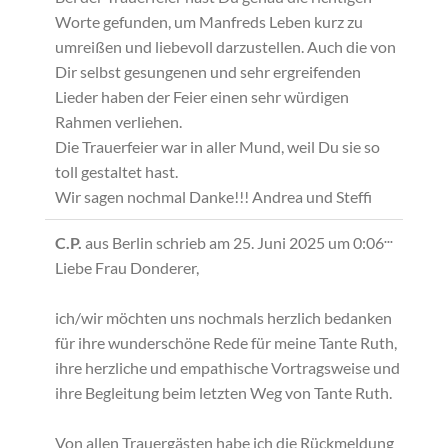
Worte gefunden, um Manfreds Leben kurz zu
umreißen und liebevoll darzustellen. Auch die von
Dir selbst gesungenen und sehr ergreifenden
Lieder haben der Feier einen sehr würdigen
Rahmen verliehen.
Die Trauerfeier war in aller Mund, weil Du sie so
toll gestaltet hast.
Wir sagen nochmal Danke!!! Andrea und Steffi
Diese
...
C.P.
aus
Berlin
schrieb am
25. Juni 2025
um
0:06
Metabox
Liebe Frau Donderer,
ein-/ausb
ich/wir möchten uns nochmals herzlich bedanken
für ihre wunderschöne Rede für meine Tante Ruth,
ihre herzliche und empathische Vortragsweise und
ihre Begleitung beim letzten Weg von Tante Ruth.
Von allen Trauergästen habe ich die Rückmeldung