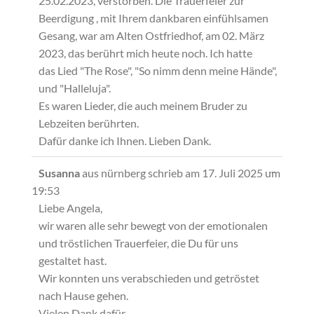
25.02.2023, verstorben. Die Trauerfeier zur
Beerdigung , mit Ihrem dankbaren einfühlsamen
Gesang, war am Alten Ostfriedhof, am 02. März
2023, das berührt mich heute noch. Ich hatte
das Lied "The Rose", "So nimm denn meine Hände",
und "Halleluja".
Es waren Lieder, die auch meinem Bruder zu
Lebzeiten berührten.
Dafür danke ich Ihnen. Lieben Dank.
Diese
...
Susanna
aus
nürnberg
schrieb am
17. Juli 2025
um
Metabox
19:53
ein-/ausb
Liebe Angela,
wir waren alle sehr bewegt von der emotionalen
und tröstlichen Trauerfeier, die Du für uns
gestaltet hast.
Wir konnten uns verabschieden und getröstet
nach Hause gehen.
Vielen Dank dafür.