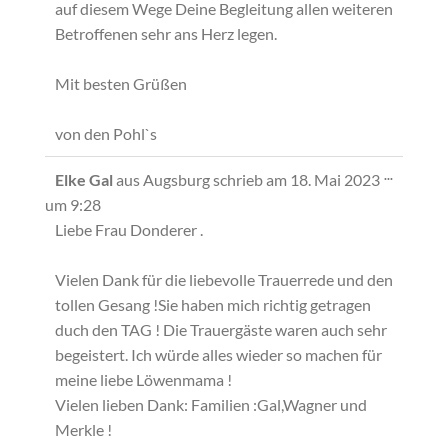
auf diesem Wege Deine Begleitung allen weiteren
Betroffenen sehr ans Herz legen.
Mit besten Grüßen
von den Pohl`s
Diese
...
Elke Gal
aus
Augsburg
schrieb am
18. Mai 2023
Metabox
um
9:28
ein-/ausb
Liebe Frau Donderer .
Vielen Dank für die liebevolle Trauerrede und den
tollen Gesang !Sie haben mich richtig getragen
duch den TAG ! Die Trauergäste waren auch sehr
begeistert. Ich würde alles wieder so machen für
meine liebe Löwenmama !
Vielen lieben Dank: Familien :Gal,Wagner und
Merkle !