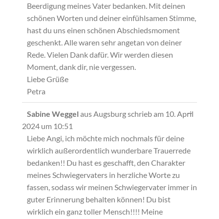
Beerdigung meines Vater bedanken. Mit deinen
schönen Worten und deiner einfühlsamen Stimme,
hast du uns einen schönen Abschiedsmoment
geschenkt. Alle waren sehr angetan von deiner
Rede. Vielen Dank dafür. Wir werden diesen
Moment, dank dir, nie vergessen.
Liebe Grüße
Petra
Diese
...
Sabine Weggel
aus
Augsburg
schrieb am
10. April
Metabox
2024
um
10:51
ein-/ausb
Liebe Angi, ich möchte mich nochmals für deine
wirklich außerordentlich wunderbare Trauerrede
bedanken!! Du hast es geschafft, den Charakter
meines Schwiegervaters in herzliche Worte zu
fassen, sodass wir meinen Schwiegervater immer in
guter Erinnerung behalten können! Du bist
wirklich ein ganz toller Mensch!!!! Meine