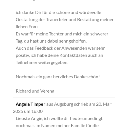
ich danke Dir für die schöne und würdevolle
Gestaltung der Trauerfeier und Bestattung meiner
lieben Frau.
Es war für meine Tochter und mich ein schwerer
Tag, du hast uns dabei sehr geholfen.
Auch das Feedback der Anwesenden war sehr
positiv, ich habe deine Kontaktdaten auch an
Teilnehmer weitergegeben.
Nochmals ein ganz herzliches Dankeschön!
Richard und Verena
Diese
...
Angela Timper
aus
Augsburg
schrieb am
20. Mai
Metabox
2025
um
16:00
ein-/ausb
Liebste Angie, ich wollte dir heute unbedingt
nochmals im Namen meiner Familie für die