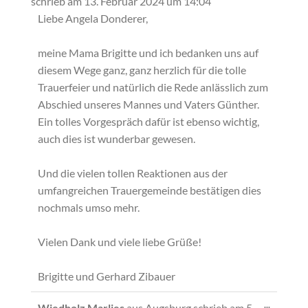
schrieb am
13. Februar 2024
um
14:04
ein-/ausb
Liebe Angela Donderer,
meine Mama Brigitte und ich bedanken uns auf
diesem Wege ganz, ganz herzlich für die tolle
Trauerfeier und natürlich die Rede anlässlich zum
Abschied unseres Mannes und Vaters Günther.
Ein tolles Vorgespräch dafür ist ebenso wichtig,
auch dies ist wunderbar gewesen.
Und die vielen tollen Reaktionen aus der
umfangreichen Trauergemeinde bestätigen dies
nochmals umso mehr.
Vielen Dank und viele liebe Grüße!
Brigitte und Gerhard Zibauer
Diese
...
Wiedholz Marlies
aus
Augsburg
schrieb am
5.