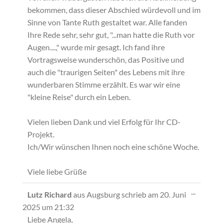
bekommen, dass dieser Abschied würdevoll und im
Sinne von Tante Ruth gestaltet war. Alle fanden
Ihre Rede sehr, sehr gut, "...man hatte die Ruth vor
Augen....," wurde mir gesagt. Ich fand ihre
Vortragsweise wunderschön, das Positive und
auch die "traurigen Seiten" des Lebens mit ihre
wunderbaren Stimme erzählt. Es war wir eine
"kleine Reise" durch ein Leben.
Vielen lieben Dank und viel Erfolg für Ihr CD-
Projekt.
Ich/Wir wünschen Ihnen noch eine schöne Woche.
Viele liebe Grüße
Diese
...
Lutz Richard
aus
Augsburg
schrieb am
20. Juni
Metabox
2025
um
21:32
ein-/ausb
Liebe Angela,