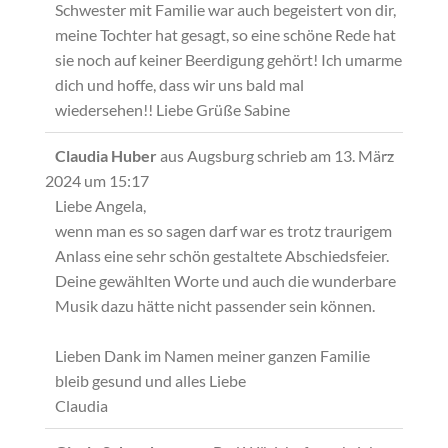
Schwester mit Familie war auch begeistert von dir,
meine Tochter hat gesagt, so eine schöne Rede hat
sie noch auf keiner Beerdigung gehört! Ich umarme
dich und hoffe, dass wir uns bald mal
wiedersehen!! Liebe Grüße Sabine
Diese
...
Claudia Huber
aus
Augsburg
schrieb am
13. März
Metabox
2024
um
15:17
ein-/ausb
Liebe Angela,
wenn man es so sagen darf war es trotz traurigem
Anlass eine sehr schön gestaltete Abschiedsfeier.
Deine gewählten Worte und auch die wunderbare
Musik dazu hätte nicht passender sein können.
Lieben Dank im Namen meiner ganzen Familie
bleib gesund und alles Liebe
Claudia
Diese
...