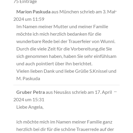
75 Einträge
Diese
...
Marion Paskuda
aus
München
schrieb am
3. Mai
Metabox
2024
um
11:59
ein-/ausb
Im Namen meiner Mutter und meiner Familie
möchte ich mich herzlich bedanken für die
wunderbare Rede bei der Trauerfeier von Wunni.
Durch die viele Zeit für die Vorbereitung,die Sie
sich genommen haben, haben Sie sehr einfühlsam
und auch pointiert über ihn berichtet.
Vielen lieben Dank und liebe Grüße S.Knissel und
M. Paskuda
Diese
...
Gruber Petra
aus
Neusäss
schrieb am
17. April
Metabox
2024
um
15:31
ein-/ausb
Liebe Angela,
ich möchte mich im Namen meiner Familie ganz
herzlich bei dir für die schöne Trauerrede auf der