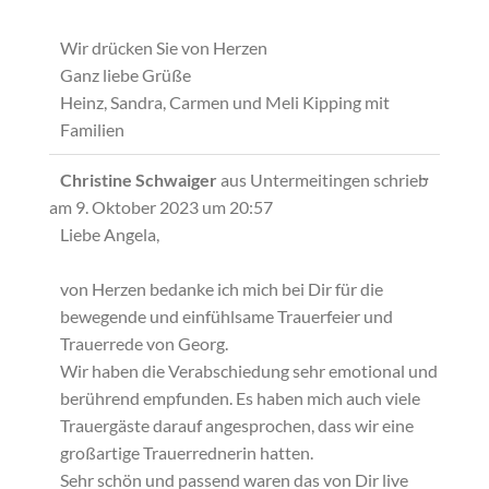
Wir drücken Sie von Herzen
Ganz liebe Grüße
Heinz, Sandra, Carmen und Meli Kipping mit
Familien
Diese
...
Christine Schwaiger
aus
Untermeitingen
schrieb
Metabox
am
9. Oktober 2023
um
20:57
ein-/ausb
Liebe Angela,
von Herzen bedanke ich mich bei Dir für die
bewegende und einfühlsame Trauerfeier und
Trauerrede von Georg.
Wir haben die Verabschiedung sehr emotional und
berührend empfunden. Es haben mich auch viele
Trauergäste darauf angesprochen, dass wir eine
großartige Trauerrednerin hatten.
Sehr schön und passend waren das von Dir live