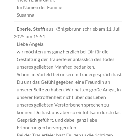
Im Namen der Familie
Susanna
Diese
...
Eberle, Steffi
aus
Königsbrunn
schrieb am
11. Juli
Metabox
2025
um
15:51
ein-/ausb
Liebe Angela,
wir möchten uns ganz herzlich bei Dir für die
Gestaltung der Trauerfeier anlässlich des Todes
unseres geliebten Manfred bedanken.
Schon im Vorfeld bei unserem Trauergespräch hast
Du uns das Gefühl gegeben, eine Freundin an
unserer Seite zu haben. Wir hatten große Angst, in
unserer Betroffenheit nicht über das Leben
unseres geliebten Verstorbenen sprechen zu
können. Du hast uns aber so einfühlsam durch das
Gespräch geführt, und dabei ganz liebe
Erinnerungen hervorgerufen.
Bei der Trauerfeier hast Du genau die richtigen