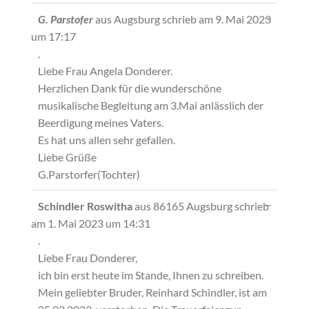
Diese
...
G. Parstofer
aus
Augsburg
schrieb am
9. Mai 2023
Metabox
um
17:17
ein-/ausb
.
Liebe Frau Angela Donderer.
Herzlichen Dank für die wunderschöne
musikalische Begleitung am 3.Mai anlässlich der
Beerdigung meines Vaters.
Es hat uns allen sehr gefallen.
Liebe Grüße
G.Parstorfer(Tochter)
Diese
...
Schindler Roswitha
aus
86165 Augsburg
schrieb
Metabox
am
1. Mai 2023
um
14:31
ein-/ausb
.
Liebe Frau Donderer,
ich bin erst heute im Stande, Ihnen zu schreiben.
Mein geliebter Bruder, Reinhard Schindler, ist am