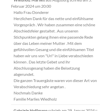
Metabox
Februar 2024
um
20:00
ein-/ausb
Hallo Frau Donderer
Herzlichen Dank für das nette und einfühlsame
Vorgespräch . Wir haben zusammen eine schöne
Abschiedsfeier gestaltet . Aus unseren
Stichpunkten gelang ihnen eine passende Rede
über das Leben meiner Mutter . Mit dem
gefühlvollen Gesang und die einfühlsamen Titel
haben wir uns von "Uri" in Liebe verabschieden
können . Das letzte Gebet und ihr
Abschlussgesang haben die Beisetzung
abgerundet.
Die ganzen Trauergäste waren von dieser Art von
Verabschiedung sehr angetan .
Nochmals Danke
Familie Marlies Wiedholz
Diese
...
Gabriele Hoffmann
schrieb am
29. Januar 2024